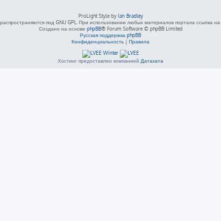
ProLight Style by
Ian Bradley
распространяются под GNU GPL. При использовании любых материалов портала ссылка на L
Создано на основе
phpBB
® Forum Software © phpBB Limited
Русская поддержка phpBB
Конфиденциальность
|
Правила
Хостинг предоставлен компанией
Датахата