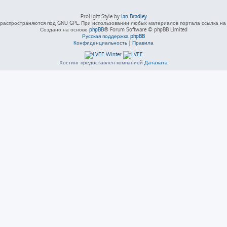
ProLight Style by
Ian Bradley
распространяются под GNU GPL. При использовании любых материалов портала ссылка на L
Создано на основе
phpBB
® Forum Software © phpBB Limited
Русская поддержка phpBB
Конфиденциальность
|
Правила
Хостинг предоставлен компанией
Датахата