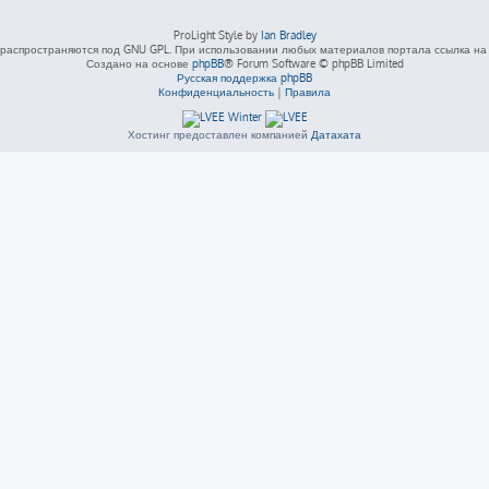
ProLight Style by
Ian Bradley
распространяются под GNU GPL. При использовании любых материалов портала ссылка на L
Создано на основе
phpBB
® Forum Software © phpBB Limited
Русская поддержка phpBB
Конфиденциальность
|
Правила
Хостинг предоставлен компанией
Датахата