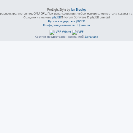
ProLight Style by
Ian Bradley
распространяются под GNU GPL. При использовании любых материалов портала ссылка на L
Создано на основе
phpBB
® Forum Software © phpBB Limited
Русская поддержка phpBB
Конфиденциальность
|
Правила
Хостинг предоставлен компанией
Датахата