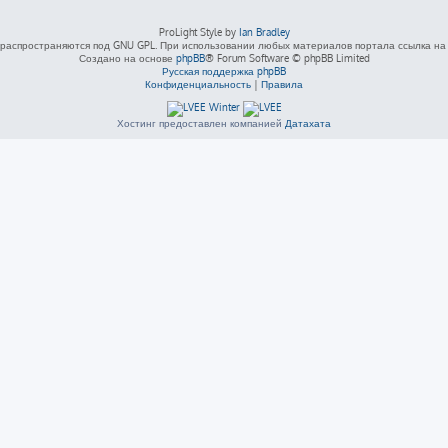
ProLight Style by
Ian Bradley
распространяются под GNU GPL. При использовании любых материалов портала ссылка на L
Создано на основе
phpBB
® Forum Software © phpBB Limited
Русская поддержка phpBB
Конфиденциальность
|
Правила
Хостинг предоставлен компанией
Датахата