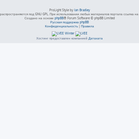
ProLight Style by
Ian Bradley
распространяются под GNU GPL. При использовании любых материалов портала ссылка на L
Создано на основе
phpBB
® Forum Software © phpBB Limited
Русская поддержка phpBB
Конфиденциальность
|
Правила
Хостинг предоставлен компанией
Датахата