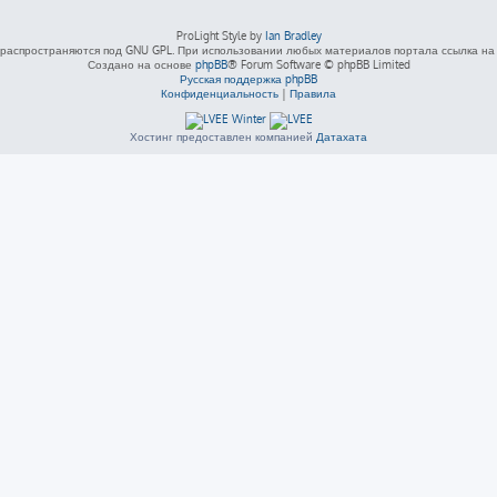
ProLight Style by
Ian Bradley
распространяются под GNU GPL. При использовании любых материалов портала ссылка на L
Создано на основе
phpBB
® Forum Software © phpBB Limited
Русская поддержка phpBB
Конфиденциальность
|
Правила
Хостинг предоставлен компанией
Датахата