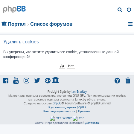
П
о
Портал
Список форумов
и
с
к
Удалить cookies
Вы уверены, что хотите удалить все cookie, установленные данной
конференцией?
ProLight Style by
Ian Bradley
Материалы портала распространяются под GNU GPL. При использовании любых
материалов портала ссылка на Linux.by обязательна
Создано на основе
phpBB
® Forum Software © phpBB Limited
Русская поддержка phpBB
Конфиденциальность
|
Правила
Хостинг предоставлен компанией
Датахата