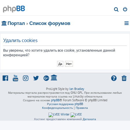
П
о
Портал
Список форумов
и
с
к
Удалить cookies
Вы уверены, что хотите удалить все cookie, установленные данной
конференцией?
ProLight Style by
Ian Bradley
Материалы портала распространяются под GNU GPL. При использовании любых
материалов портала ссылка на Linux.by обязательна
Создано на основе
phpBB
® Forum Software © phpBB Limited
Русская поддержка phpBB
Конфиденциальность
|
Правила
Хостинг предоставлен компанией
Датахата