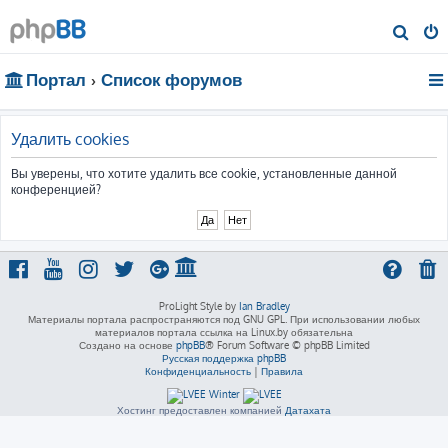
П
о
Портал
Список форумов
и
с
к
Удалить cookies
Вы уверены, что хотите удалить все cookie, установленные данной
конференцией?
ProLight Style by
Ian Bradley
Материалы портала распространяются под GNU GPL. При использовании любых
материалов портала ссылка на Linux.by обязательна
Создано на основе
phpBB
® Forum Software © phpBB Limited
Русская поддержка phpBB
Конфиденциальность
|
Правила
Хостинг предоставлен компанией
Датахата