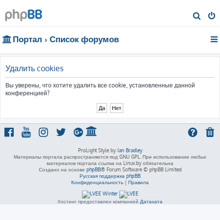
П
о
Портал
Список форумов
и
с
к
Удалить cookies
Вы уверены, что хотите удалить все cookie, установленные данной
конференцией?
ProLight Style by
Ian Bradley
Материалы портала распространяются под GNU GPL. При использовании любых
материалов портала ссылка на Linux.by обязательна
Создано на основе
phpBB
® Forum Software © phpBB Limited
Русская поддержка phpBB
Конфиденциальность
|
Правила
Хостинг предоставлен компанией
Датахата