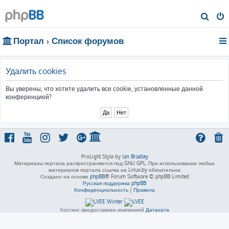
П
о
Портал
Список форумов
и
с
к
Удалить cookies
Вы уверены, что хотите удалить все cookie, установленные данной
конференцией?
ProLight Style by
Ian Bradley
Материалы портала распространяются под GNU GPL. При использовании любых
материалов портала ссылка на Linux.by обязательна
Создано на основе
phpBB
® Forum Software © phpBB Limited
Русская поддержка phpBB
Конфиденциальность
|
Правила
Хостинг предоставлен компанией
Датахата