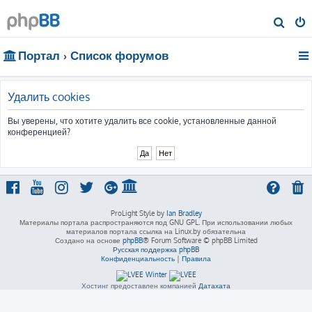
П
о
Портал
Список форумов
и
с
к
Удалить cookies
Вы уверены, что хотите удалить все cookie, установленные данной
конференцией?
ProLight Style by
Ian Bradley
Материалы портала распространяются под GNU GPL. При использовании любых
материалов портала ссылка на Linux.by обязательна
Создано на основе
phpBB
® Forum Software © phpBB Limited
Русская поддержка phpBB
Конфиденциальность
|
Правила
Хостинг предоставлен компанией
Датахата