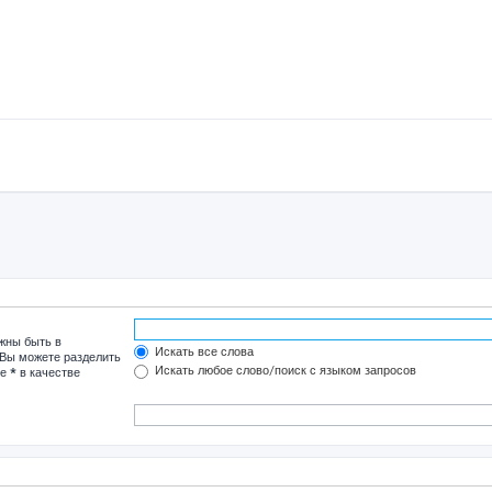
лжны быть в
Искать все слова
 Вы можете разделить
Искать любое слово/поиск с языком запросов
те
*
в качестве