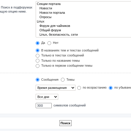
. Поиск в подфорумах
ующую опцию ниже.
Да
Нет
В названиях тем и текстах сообщений
Только в текстах сообщений
Только по названию темы
Только в первом сообщении темы
Сообщения
Темы
по возрастанию
по убыван
символов сообщений