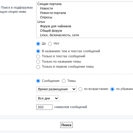
. Поиск в подфорумах
ующую опцию ниже.
Да
Нет
В названиях тем и текстах сообщений
Только в текстах сообщений
Только по названию темы
Только в первом сообщении темы
Сообщения
Темы
по возрастанию
по убыван
символов сообщений