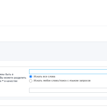
лжны быть в
Искать все слова
 Вы можете разделить
Искать любое слово/поиск с языком запросов
те
*
в качестве