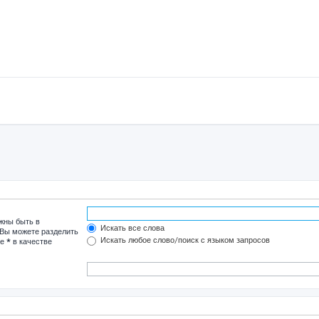
лжны быть в
Искать все слова
 Вы можете разделить
Искать любое слово/поиск с языком запросов
те
*
в качестве