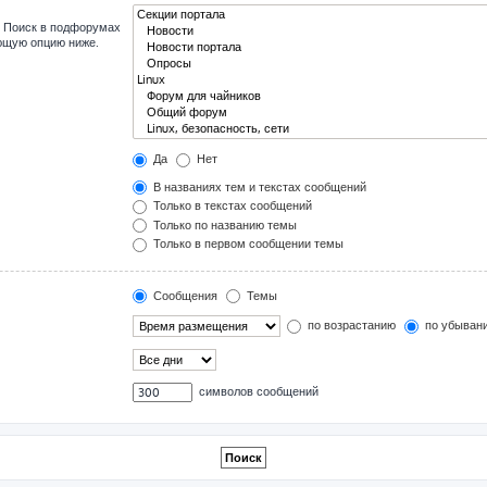
. Поиск в подфорумах
ующую опцию ниже.
Да
Нет
В названиях тем и текстах сообщений
Только в текстах сообщений
Только по названию темы
Только в первом сообщении темы
Сообщения
Темы
по возрастанию
по убыван
символов сообщений