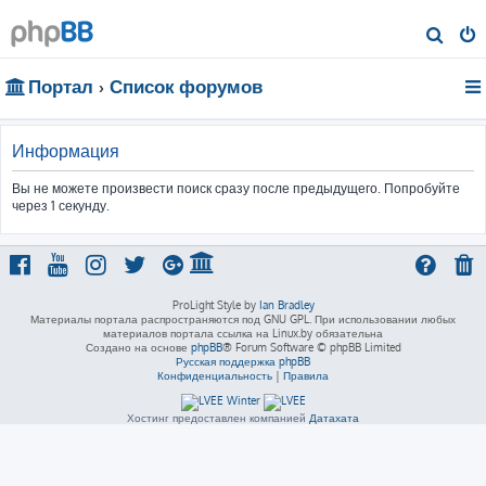
П
о
Портал
Список форумов
и
с
к
Информация
Вы не можете произвести поиск сразу после предыдущего. Попробуйте
через 1 секунду.
ProLight Style by
Ian Bradley
Материалы портала распространяются под GNU GPL. При использовании любых
материалов портала ссылка на Linux.by обязательна
Создано на основе
phpBB
® Forum Software © phpBB Limited
Русская поддержка phpBB
Конфиденциальность
|
Правила
Хостинг предоставлен компанией
Датахата