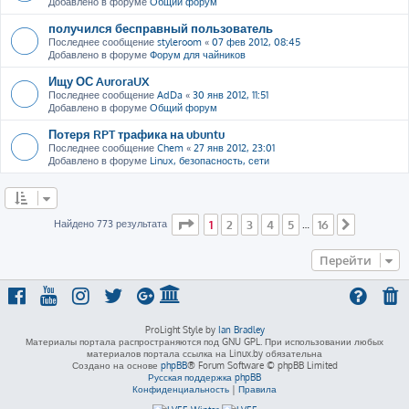
Добавлено в форуме
Общий форум
получился бесправный пользователь
Последнее сообщение
styleroom
«
07 фев 2012, 08:45
Добавлено в форуме
Форум для чайников
Ищу ОС AuroraUX
Последнее сообщение
AdDa
«
30 янв 2012, 11:51
Добавлено в форуме
Общий форум
Потеря RPT трафика на ubuntu
Последнее сообщение
Chem
«
27 янв 2012, 23:01
Добавлено в форуме
Linux, безопасность, сети
Страница
1
из
16
Найдено 773 результата
1
2
3
4
5
16
…
След.
Перейти
ProLight Style by
Ian Bradley
Материалы портала распространяются под GNU GPL. При использовании любых
материалов портала ссылка на Linux.by обязательна
Создано на основе
phpBB
® Forum Software © phpBB Limited
Русская поддержка phpBB
Конфиденциальность
|
Правила