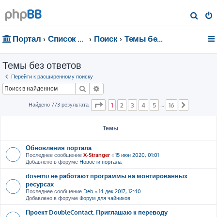
П
о
Портал
Список форумов
Поиск
Темы без ответов
и
с
Темы без ответов
к
Перейти к расширенному поиску
Поиск
Расширенный поиск
Страница
1
из
16
Найдено 773 результата
1
2
3
4
5
16
…
След.
Темы
Обновления портала
Последнее сообщение
X-Stranger
«
15 июн 2020, 01:01
Добавлено в форуме
Новости портала
dosemu не работают программы на монтированных
ресурсах
Последнее сообщение
Deb
«
14 дек 2017, 12:40
Добавлено в форуме
Форум для чайников
Проект DoubleContact. Приглашаю к переводу