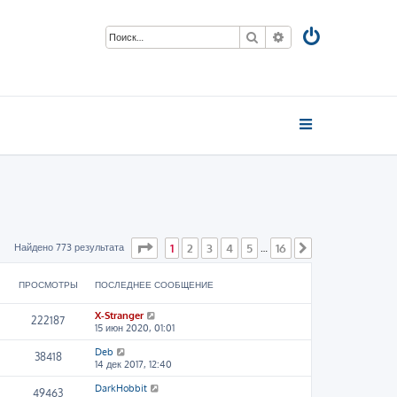
Поиск
Расширенный пои
Страница
1
из
16
Найдено 773 результата
1
2
3
4
5
16
…
След.
ПРОСМОТРЫ
ПОСЛЕДНЕЕ СООБЩЕНИЕ
X-Stranger
222187
15 июн 2020, 01:01
Deb
38418
14 дек 2017, 12:40
DarkHobbit
49463