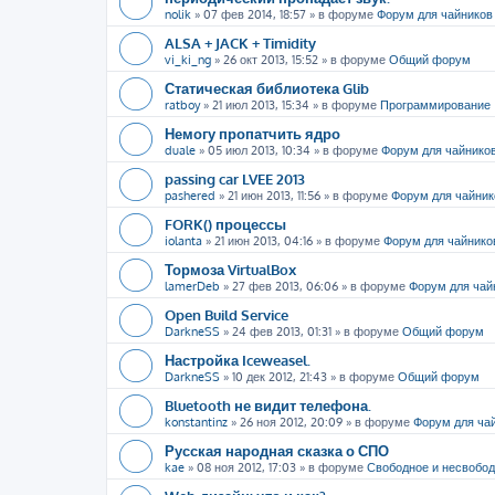
nolik
»
07 фев 2014, 18:57
» в форуме
Форум для чайников
ALSA + JACK + Timidity
vi_ki_ng
»
26 окт 2013, 15:52
» в форуме
Общий форум
Статическая библиотека Glib
ratboy
»
21 июл 2013, 15:34
» в форуме
Программирование
Немогу пропатчить ядро
duale
»
05 июл 2013, 10:34
» в форуме
Форум для чайнико
passing car LVEE 2013
pashered
»
21 июн 2013, 11:56
» в форуме
Форум для чайник
FORK() процессы
iolanta
»
21 июн 2013, 04:16
» в форуме
Форум для чайнико
Тормоза VirtualBox
lamerDeb
»
27 фев 2013, 06:06
» в форуме
Форум для чай
Open Build Service
DarkneSS
»
24 фев 2013, 01:31
» в форуме
Общий форум
Настройка Iceweasel.
DarkneSS
»
10 дек 2012, 21:43
» в форуме
Общий форум
Bluetooth не видит телефона.
konstantinz
»
26 ноя 2012, 20:09
» в форуме
Форум для ча
Русская народная сказка о СПО
kae
»
08 ноя 2012, 17:03
» в форуме
Свободное и несвобо