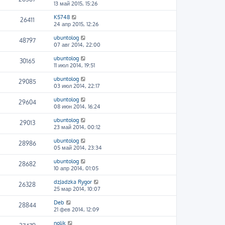
13 май 2015, 15:26
K5748
26411
24 апр 2015, 12:26
ubuntolog
48797
07 авг 2014, 22:00
ubuntolog
30165
11 июл 2014, 19:51
ubuntolog
29085
03 июл 2014, 22:17
ubuntolog
29604
08 июн 2014, 16:24
ubuntolog
29013
23 май 2014, 00:12
ubuntolog
28986
05 май 2014, 23:34
ubuntolog
28682
10 апр 2014, 01:05
dzJadzka Rygor
26328
25 мар 2014, 10:07
Deb
28844
21 фев 2014, 12:09
nolik