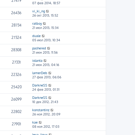
27479
07 фев 2014, 18:57
vi_ki_ng
26436
26 окт 2013, 15:52
ratboy
28734
21 июл 2013, 15:34
duale
27324
05 июл 2013, 10:34
pashered
28308
21 июн 2013, 11:56
iolanta
27331
21 июн 2013, 04:16
lamerDeb
22326
27 фев 2013, 06:06
DarkneSS
25420
24 фев 2013, 01:31
DarkneSS
26099
10 дек 2012, 21:43
konstantinz
22802
26 ноя 2012, 20:09
kae
27901
08 ноя 2012, 17:03
lexa_linux