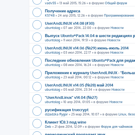
vadv55
»
13 май 2015, 15:26
» в форуме
Общий форум
Получение адреса
K5748
»
24 апр 2015, 12:26
» в форуме
Программирование
UserAndLINUX v14.08 (#30)
ubuntolog
»
07 авг 2014, 22:00
» в форуме
Новости
Выпуск Ubuntu*Pack 14.04 в шести редакциях
ubuntolog
»
11 июл 2014, 19:51
» в форуме
Новости
UserAndLINUX v14.06 (№29) июнь-июль 2014
ubuntolog
»
03 июл 2014, 22:17
» в форуме
Новости
Последние обновления Ubuntu*Pack для редак
ubuntolog
»
08 июн 2014, 16:24
» в форуме
Новости
Приложение к журналу UserAndLINUX - "Больше
ubuntolog
»
23 май 2014, 00:12
» в форуме
Новости
UserAndLINUX v14.05 (№28) май 2014
ubuntolog
»
05 май 2014, 23:34
» в форуме
Новости
"UserAndLinux" v14.04 (№27)
ubuntolog
»
10 апр 2014, 01:05
» в форуме
Новости
русификация truecrypt
dzJadzka Rygor
»
25 мар 2014, 10:07
» в форуме
Linux, без
Клиент 1С8.3 под wine
Deb
»
21 фев 2014, 12:09
» в форуме
Форум для чайников
периодический пропадает звук.