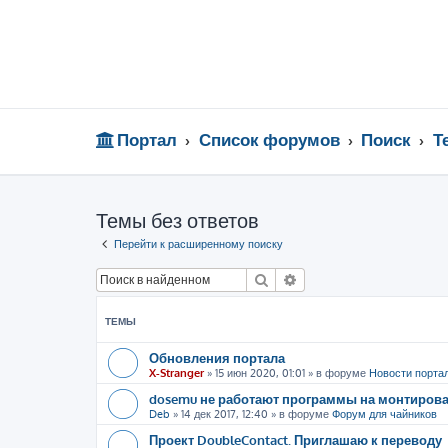
Портал
Список форумов
Поиск
Т
Темы без ответов
Перейти к расширенному поиску
Поиск
Расширенный поиск
ТЕМЫ
Обновления портала
X-Stranger
»
15 июн 2020, 01:01
» в форуме
Новости порта
dosemu не работают программы на монтиров
Deb
»
14 дек 2017, 12:40
» в форуме
Форум для чайников
Проект DoubleContact. Приглашаю к переводу