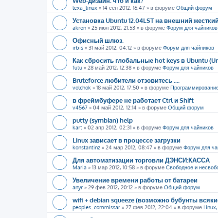
Web-дизайн: что и как?
lexa_linux
»
14 сен 2012, 16:47
» в форуме
Общий форум
Установка Ubuntu 12.04LST на внешний жестки
akron
»
25 июл 2012, 21:53
» в форуме
Форум для чайников
Офисный шлюз.
irbis
»
31 май 2012, 04:12
» в форуме
Форум для чайников
Как сбросить глобальные hot keys в Ubuntu (U
futu
»
28 май 2012, 12:38
» в форуме
Форум для чайников
Bruteforce любители отзовитесь ....
volchok
»
18 май 2012, 17:50
» в форуме
Программировани
в фреймбуфере не работает Ctrl и Shift
v4567
»
04 май 2012, 12:14
» в форуме
Общий форум
putty (symbian) help
kart
»
02 апр 2012, 02:31
» в форуме
Форум для чайников
Linux зависает в процессе загрузки
konstantinz
»
24 мар 2012, 08:47
» в форуме
Форум для ча
Для автоматизации торговли ДЭНСИ:КАССА
Maria
»
13 мар 2012, 10:58
» в форуме
Свободное и несвоб
Увеличение времени работы от батареи
anyr
»
29 фев 2012, 20:12
» в форуме
Общий форум
wifi + debian squeeze (возможно бубунты всяк
peoples_commissar
»
27 фев 2012, 22:04
» в форуме
Linux