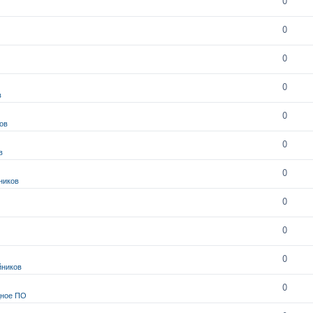
0
0
0
0
в
0
ов
0
в
0
ников
0
0
0
йников
0
дное ПО