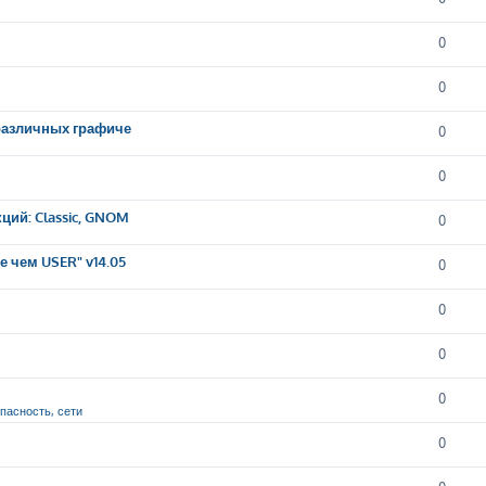
0
0
 различных графиче
0
0
ций: Classic, GNOM
0
 чем USER" v14.05
0
0
0
0
опасность, сети
0