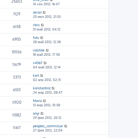
25653
14 сен 2012, 16:47
akron
7129
25 июл 2012, 21:53
irbis
6158
31 май 2012, 04:12
futu
6905
28 май 2012, 12:38
volchok
10556
18 май 2012, 17:50
v4567
11679
04 май 2012, 12:14
kart
5373
02 апр 2012, 02:31
konstantinz
6103
24 мар 2012, 08:47
Maria
11920
13 мар 2012, 10:58
anyr
11082
29 фев 2012, 20:12
peoples_commissar
11417
27 фев 2012, 22:04