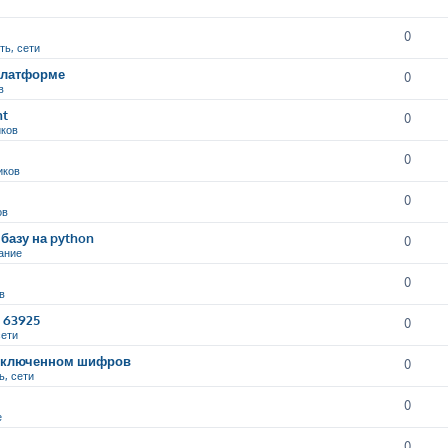
0
ть, сети
 платформе
0
в
nt
0
иков
0
иков
0
ов
базу на python
0
ание
0
в
9 63925
0
сети
и включенном шифров
0
ь, сети
0
е
0