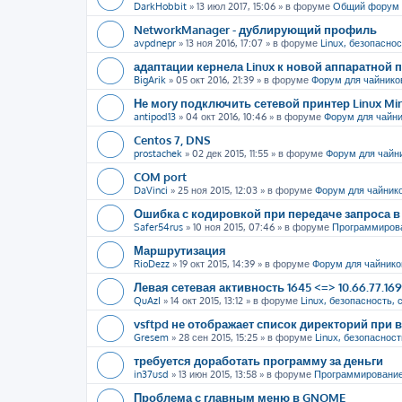
DarkHobbit
»
13 июл 2017, 15:06
» в форуме
Общий форум
NetworkManager - дублирующий профиль
avpdnepr
»
13 ноя 2016, 17:07
» в форуме
Linux, безопаснос
адаптации кернела Linux к новой аппаратной
BigArik
»
05 окт 2016, 21:39
» в форуме
Форум для чайнико
Не могу подключить сетевой принтер Linux Mi
antipod13
»
04 окт 2016, 10:46
» в форуме
Форум для чайн
Centos 7, DNS
prostachek
»
02 дек 2015, 11:55
» в форуме
Форум для чайн
COM port
DaVinci
»
25 ноя 2015, 12:03
» в форуме
Форум для чайник
Ошибка с кодировкой при передаче запроса в 
Safer54rus
»
10 ноя 2015, 07:46
» в форуме
Программиров
Маршрутизация
RioDezz
»
19 окт 2015, 14:39
» в форуме
Форум для чайнико
Левая сетевая активность 1645 <=> 10.66.77.16
QuAzI
»
14 окт 2015, 13:12
» в форуме
Linux, безопасность, 
vsftpd не отображает список директорий пр
Gresem
»
28 сен 2015, 15:25
» в форуме
Linux, безопасност
требуется доработать программу за деньги
in37usd
»
13 июн 2015, 13:58
» в форуме
Программировани
Проблема с главным меню в GNOME