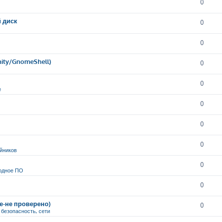
0
й диск
0
0
nity/GnomeShell)
0
0
е
0
0
0
йников
0
одное ПО
0
ие-не проверено)
0
, безопасность, сети