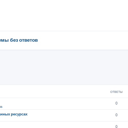
емы без ответов
ОТВЕТЫ
0
ла
анных ресурсах
0
0