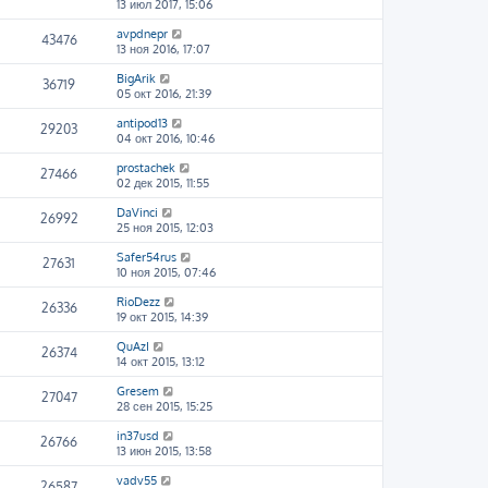
13 июл 2017, 15:06
avpdnepr
43476
13 ноя 2016, 17:07
BigArik
36719
05 окт 2016, 21:39
antipod13
29203
04 окт 2016, 10:46
prostachek
27466
02 дек 2015, 11:55
DaVinci
26992
25 ноя 2015, 12:03
Safer54rus
27631
10 ноя 2015, 07:46
RioDezz
26336
19 окт 2015, 14:39
QuAzI
26374
14 окт 2015, 13:12
Gresem
27047
28 сен 2015, 15:25
in37usd
26766
13 июн 2015, 13:58
vadv55
26587