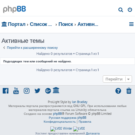
П
о
Портал
Список форумов
Поиск
Активные темы
и
с
Активные темы
к
Перейти к расширенному поиску
Найдено 0 результатов • Страница
1
из
1
Подходящих тем или сообщений не найдено.
Найдено 0 результатов • Страница
1
из
1
Перейти
ProLight Style by
Ian Bradley
Материалы портала распространяются под GNU GPL. При использовании любых
материалов портала ссылка на Linux.by обязательна
Создано на основе
phpBB
® Forum Software © phpBB Limited
Русская поддержка phpBB
Конфиденциальность
|
Правила
Хостинг предоставлен компанией
Датахата