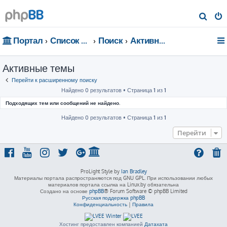
П
о
Портал
Список форумов
Поиск
Активные темы
и
с
Активные темы
к
Перейти к расширенному поиску
Найдено 0 результатов • Страница
1
из
1
Подходящих тем или сообщений не найдено.
Найдено 0 результатов • Страница
1
из
1
Перейти
ProLight Style by
Ian Bradley
Материалы портала распространяются под GNU GPL. При использовании любых
материалов портала ссылка на Linux.by обязательна
Создано на основе
phpBB
® Forum Software © phpBB Limited
Русская поддержка phpBB
Конфиденциальность
|
Правила
Хостинг предоставлен компанией
Датахата