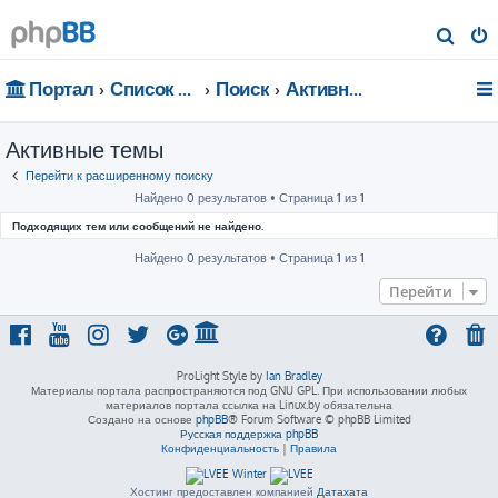
П
о
Портал
Список форумов
Поиск
Активные темы
и
с
Активные темы
к
Перейти к расширенному поиску
Найдено 0 результатов • Страница
1
из
1
Подходящих тем или сообщений не найдено.
Найдено 0 результатов • Страница
1
из
1
Перейти
ProLight Style by
Ian Bradley
Материалы портала распространяются под GNU GPL. При использовании любых
материалов портала ссылка на Linux.by обязательна
Создано на основе
phpBB
® Forum Software © phpBB Limited
Русская поддержка phpBB
Конфиденциальность
|
Правила
Хостинг предоставлен компанией
Датахата