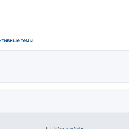
ктивные темы
ProLight Style by
Ian Bradley