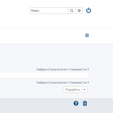
Поиск
Расширенный пои
Найдено 0 результатов • Страница
1
из
1
Найдено 0 результатов • Страница
1
из
1
Перейти