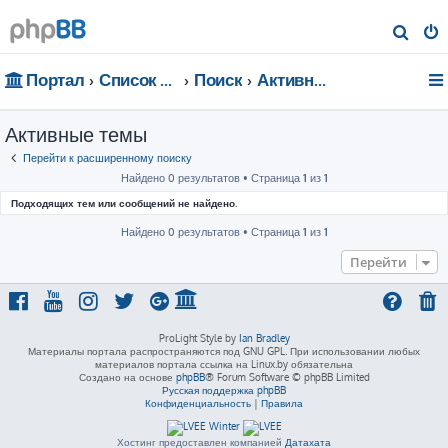
П
о
Портал
Список форумов
Поиск
Активные темы
и
с
Активные темы
к
Перейти к расширенному поиску
Найдено 0 результатов • Страница
1
из
1
Подходящих тем или сообщений не найдено.
Найдено 0 результатов • Страница
1
из
1
Перейти
ProLight Style by
Ian Bradley
Материалы портала распространяются под GNU GPL. При использовании любых
материалов портала ссылка на Linux.by обязательна
Создано на основе
phpBB
® Forum Software © phpBB Limited
Русская поддержка phpBB
Конфиденциальность
|
Правила
Хостинг предоставлен компанией
Датахата