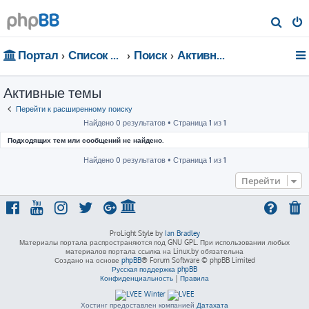
П
о
Портал
Список форумов
Поиск
Активные темы
и
с
Активные темы
к
Перейти к расширенному поиску
Найдено 0 результатов • Страница
1
из
1
Подходящих тем или сообщений не найдено.
Найдено 0 результатов • Страница
1
из
1
Перейти
ProLight Style by
Ian Bradley
Материалы портала распространяются под GNU GPL. При использовании любых
материалов портала ссылка на Linux.by обязательна
Создано на основе
phpBB
® Forum Software © phpBB Limited
Русская поддержка phpBB
Конфиденциальность
|
Правила
Хостинг предоставлен компанией
Датахата