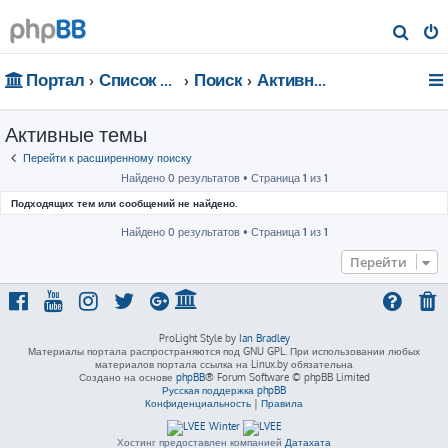
П
о
Портал
Список форумов
Поиск
Активные темы
и
с
Активные темы
к
Перейти к расширенному поиску
Найдено 0 результатов • Страница
1
из
1
Подходящих тем или сообщений не найдено.
Найдено 0 результатов • Страница
1
из
1
Перейти
ProLight Style by
Ian Bradley
Материалы портала распространяются под GNU GPL. При использовании любых
материалов портала ссылка на Linux.by обязательна
Создано на основе
phpBB
® Forum Software © phpBB Limited
Русская поддержка phpBB
Конфиденциальность
|
Правила
Хостинг предоставлен компанией
Датахата