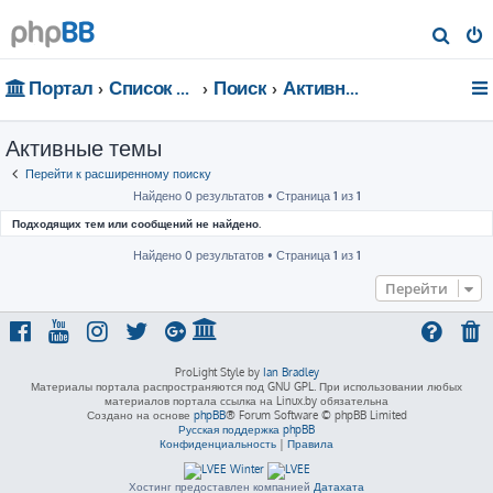
П
о
Портал
Список форумов
Поиск
Активные темы
и
с
Активные темы
к
Перейти к расширенному поиску
Найдено 0 результатов • Страница
1
из
1
Подходящих тем или сообщений не найдено.
Найдено 0 результатов • Страница
1
из
1
Перейти
ProLight Style by
Ian Bradley
Материалы портала распространяются под GNU GPL. При использовании любых
материалов портала ссылка на Linux.by обязательна
Создано на основе
phpBB
® Forum Software © phpBB Limited
Русская поддержка phpBB
Конфиденциальность
|
Правила
Хостинг предоставлен компанией
Датахата