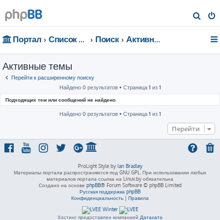
П
о
Портал
Список форумов
Поиск
Активные темы
и
с
Активные темы
к
Перейти к расширенному поиску
Найдено 0 результатов • Страница
1
из
1
Подходящих тем или сообщений не найдено.
Найдено 0 результатов • Страница
1
из
1
Перейти
ProLight Style by
Ian Bradley
Материалы портала распространяются под GNU GPL. При использовании любых
материалов портала ссылка на Linux.by обязательна
Создано на основе
phpBB
® Forum Software © phpBB Limited
Русская поддержка phpBB
Конфиденциальность
|
Правила
Хостинг предоставлен компанией
Датахата