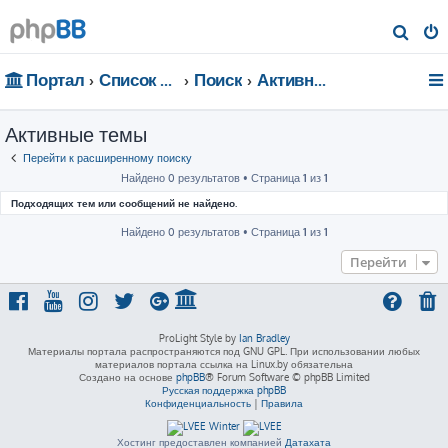
П
о
Портал
Список форумов
Поиск
Активные темы
и
с
Активные темы
к
Перейти к расширенному поиску
Найдено 0 результатов • Страница
1
из
1
Подходящих тем или сообщений не найдено.
Найдено 0 результатов • Страница
1
из
1
Перейти
ProLight Style by
Ian Bradley
Материалы портала распространяются под GNU GPL. При использовании любых
материалов портала ссылка на Linux.by обязательна
Создано на основе
phpBB
® Forum Software © phpBB Limited
Русская поддержка phpBB
Конфиденциальность
|
Правила
Хостинг предоставлен компанией
Датахата