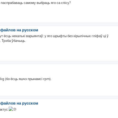
лі паспрабаваць самому выбраць яго са спісу?
я файлов на русском
ут ёсць некалькі варыянтаў: у яго шрыфты без кірылічных гліфаў ці ў
. Трэба ўбачыць.
g (бо ёсць яшчэ прынамсі rpm).
я файлов на русском
кактус