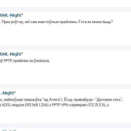
SML-Night"
. Праз роўтэр, які сам мае пэўныя праблемы. Гэта як можа быць?
SML-Night"
ў PPTP, праблем не ўзнікала.
-Night"
x, найноўшая прашыўка "ад Алега"). Ёсць правайдэр - "Деловая сеть",
ADSL-мадэм (192.168.1.254) з PPTP VPN-серверам (172.31.3.11), з