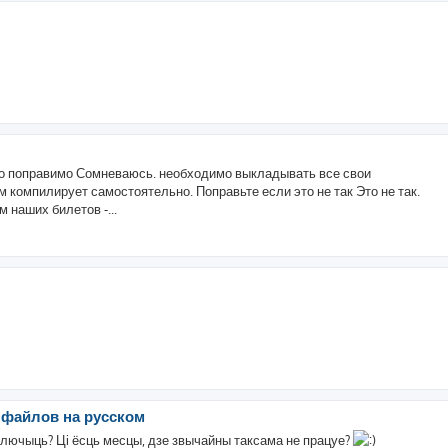
рно поправимо Сомневаюсь. необходимо выкладывать все свои
 компилирует самостоятельно. Поправьте если это не так Это не так.
 наших билетов -...
я файлов на русском
 глючыць? Ці ёсць месцы, дзе звычайны таксама не працуе?