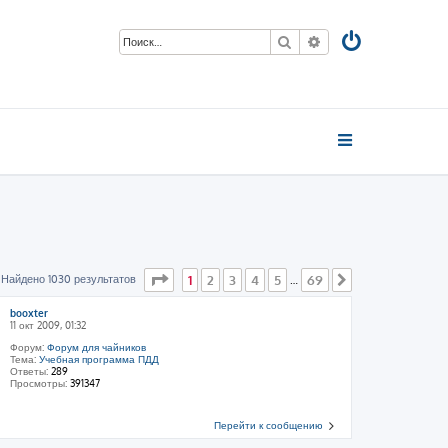
Поиск
Расширенный пои
Страница
1
из
69
Найдено 1030 результатов
1
2
3
4
5
69
…
След.
booxter
11 окт 2009, 01:32
Форум:
Форум для чайников
Тема:
Учебная программа ПДД
Ответы:
289
Просмотры:
391347
Перейти к сообщению