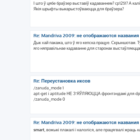
І што ў цябе браўзер выставіў кадаваннем? cp1251? А ка
Якія шрыфты выкарыстоўваюцца для браўзера?
Re: Mandriva 2009: не отображаются названи
Дык хай пакажа, што ў яго кепска працуе. Скрыншотам. Т
яго няправільнае кадаванне для старонак выстаўляецца
Re: Переустановка иксов
/zanuda_mode 1
apt-get і aptitude НЕ З'ЯЎЛЯЮЦЦА фронтэндамі для dpk
/zanuda_mode 0
Re: Mandriva 2009: не отображаются названи
smart
, вожыкі плакалі і калоліся, але працягвалі жраць 