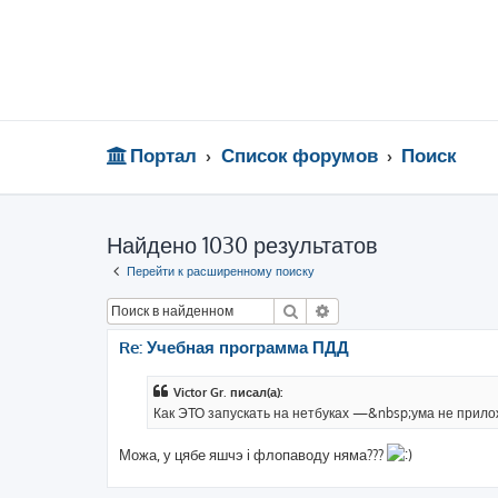
Портал
Список форумов
Поиск
Найдено 1030 результатов
Перейти к расширенному поиску
Поиск
Расширенный поиск
Re: Учебная программа ПДД
Victor Gr. писал(а):
Как ЭТО запускать на нетбуках —&nbsp;ума не прило
Можа, у цябе яшчэ і флопаводу няма???