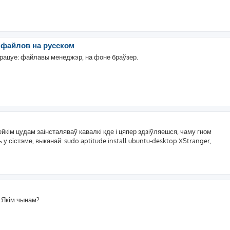
я файлов на русском
е працуе: файлавы менеджэр, на фоне браўзер.
ейкім цудам заінсталяваў кавалкі кде і цяпер здзіўляешся, чаму гном
ь у сістэме, выканай: sudo aptitude install ubuntu-desktop XStranger,
 Якім чынам?