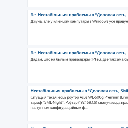
Re: Нестабільныя праблемы з "Деловая сеть, 
Дзіўна, але ў кліенцкім кампутары з Windows усё працуе
Re: Нестабільныя праблемы з "Деловая сеть, 
Дадам, што на былым правайдэры (IPTel), дзе таксама бы
Нестабільныя праблемы з "Деловая сеть, SML
Сітуацыя такая: ёсць роўтэр Asus WL-500g Premium (Linu
тарыф "SML-Night". Роўтэр (192.168.1.5) спалучаецца праз 
наступным канфігурацыйным ф...