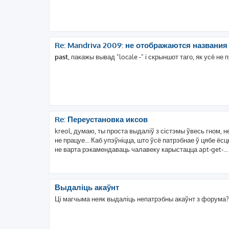
Re: Mandriva 2009: не отображаются названи
past
, пакажы вывад "locale -" і скрыншот таго, як усё н
Re: Переустановка иксов
kreol, думаю, ты проста выдаліў з сістэмы ўвесь гном, н
не працуе... Каб упэўніцца, што ўсё патрэбнае ў цябе ёсц
не варта рэкамендаваць чалавеку карыстацца apt-get-...
Выдаліць акаўнт
Ці магчыма неяк выдаліць непатрэбны акаўнт з форума?