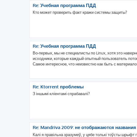
Re: Учебная программа ПДД
Кто может проверить факт кражи системы защиты?
Re: Учебная программа ПДД
Во-первых, мы не специалисты по Linux, хотя это наве
исходники, которые каждый опытный пользователь потом
Самое интересное, что неизвестно как быть с материалом
Re: Ktorrent проблемы
З іншымі кліентамі спрабавалі?
Re: Mandriva 2009: не отображаются названи
Калі я правільна зразумеў, у цябе толькі тоўсты шрыфт