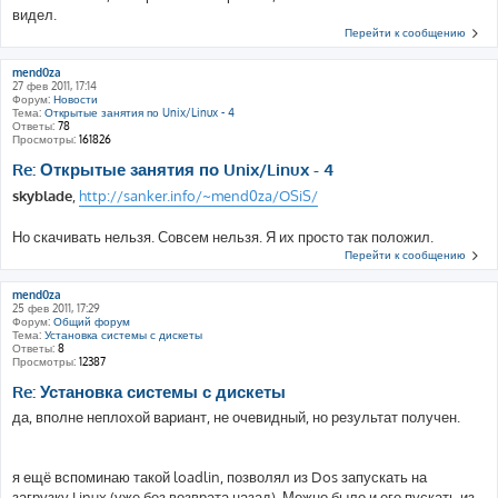
видел.
Перейти к сообщению
mend0za
27 фев 2011, 17:14
Форум:
Новости
Тема:
Открытые занятия по Unix/Linux - 4
Ответы:
78
Просмотры:
161826
Re: Открытые занятия по Unix/Linux - 4
skyblade
,
http://sanker.info/~mend0za/OSiS/
Но скачивать нельзя. Совсем нельзя. Я их просто так положил.
Перейти к сообщению
mend0za
25 фев 2011, 17:29
Форум:
Общий форум
Тема:
Установка системы с дискеты
Ответы:
8
Просмотры:
12387
Re: Установка системы с дискеты
да, вполне неплохой вариант, не очевидный, но результат получен.
я ещё вспоминаю такой loadlin, позволял из Dos запускать на
загрузку Linux (уже без возврата назад). Можно было и его пускать из