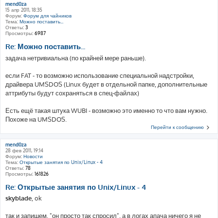
mend0za
15 апр 2011, 18:35
Форум:
Форум для чайников
Тема:
Можно поставить...
Ответы:
3
Просмотры:
6987
Re: Можно поставить...
задача нетривиальна (по крайней мере раньше).
если FAT - то возможно использование специальной надстройки,
драйвера UMSDOS (Linux будет в отдельной папке, дополнительные
аттрибуты будут сохраняться в спец-файлах)
Есть ещё такая штука WUBI - возможно это именно то что вам нужно.
Похоже на UMSDOS.
Перейти к сообщению
mend0za
28 фев 2011, 19:14
Форум:
Новости
Тема:
Открытые занятия по Unix/Linux - 4
Ответы:
78
Просмотры:
161826
Re: Открытые занятия по Unix/Linux - 4
skyblade
, ok
так и запишем, "он просто так спросил", а в логах апача ничего я не