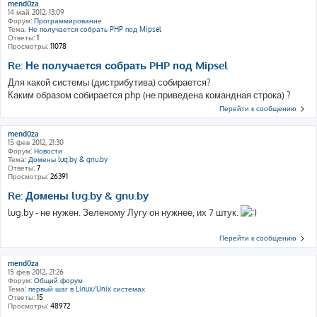
mend0za
14 май 2012, 13:09
Форум:
Программирование
Тема:
Не получается собрать PHP под Mipsel
Ответы:
1
Просмотры:
11078
Re: Не получается собрать PHP под Mipsel
Для какой системы (дистрибутива) собирается?
Каким образом собирается php (не приведена командная строка) ?
Перейти к сообщению
mend0za
15 фев 2012, 21:30
Форум:
Новости
Тема:
Домены lug.by & gnu.by
Ответы:
7
Просмотры:
26391
Re: Домены lug.by & gnu.by
lug.by - не нужен. Зеленому Лугу он нужнее, их 7 штук.
Перейти к сообщению
mend0za
15 фев 2012, 21:26
Форум:
Общий форум
Тема:
первый шаг в Linux/Unix системах
Ответы:
15
Просмотры:
48972