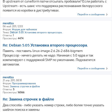
В upstream от cuneiform патчи отсылать пробовали? Если работать с
Upstream - есть шанс что поддержка распознавания белорусского
появится из коробки в дистрибутивах.
Перейти к сообщению
mend0za
06 май 2011, 12:03
Форум:
Форум для чайников
Тема:
Debian 5.05 Установка второго процессора.
Ответы:
1
Просмотры:
4474
Re: Debian 5.05 Установка второго процессора.
Память - поставить linux-image-2.6.26-2-686-bigmem
Процессор - ничего делать не надо. Начиная с 5.0 ядра и так
компилируют с поддержкой SMP по умолчанию. Подхватится
автоматом.
Перейти к сообщению
mend0za
21 апр 2011, 08:18
Форум:
Программирование
Тема:
Замена строчек в файле
Ответы:
5
Просмотры:
16066
Re: Замена строчек в файле
Два способа - либо указать номер строки, либо более точно указать
шаблон поиска и замены