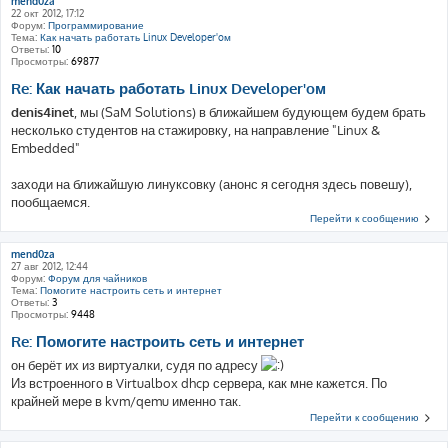
mend0za
22 окт 2012, 17:12
Форум:
Программирование
Тема:
Как начать работать Linux Developer'oм
Ответы:
10
Просмотры:
69877
Re: Как начать работать Linux Developer'oм
denis4inet
, мы (SaM Solutions) в ближайшем будующем будем брать
несколько студентов на стажировку, на направление "Linux &
Embedded"
заходи на ближайшую линуксовку (анонс я сегодня здесь повешу),
пообщаемся.
Перейти к сообщению
mend0za
27 авг 2012, 12:44
Форум:
Форум для чайников
Тема:
Помогите настроить сеть и интернет
Ответы:
3
Просмотры:
9448
Re: Помогите настроить сеть и интернет
он берёт их из виртуалки, судя по адресу
Из встроенного в Virtualbox dhcp сервера, как мне кажется. По
крайней мере в kvm/qemu именно так.
Перейти к сообщению