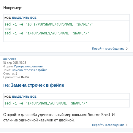
Например:
КОД:
ВЫДЕЛИТЬ ВСЁ
sed -i -e '10 s/#UPSNAME/#UPSNAME '$NAME'/'

или

sed -i -e 's/#UPSNAME$/#UPSNAME '$NAME'/'

Перейти к сообщению
mend0za
18 апр 2011, 15:05
Форум:
Программирование
Тема:
Замена строчек в файле
Ответы:
5
Просмотры:
16066
Re: Замена строчек в файле
КОД:
ВЫДЕЛИТЬ ВСЁ
Откройте для себя удивительный мир кавычек Bourne Shell. И
отличие одиночной кавычки от двойной.
Перейти к сообщению