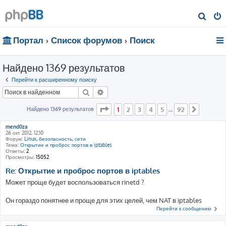
П
о
Портал
Список форумов
Поиск
и
с
Найдено 1369 результатов
к
Перейти к расширенному поиску
Поиск
Расширенный поиск
Страница
1
из
92
Найдено 1369 результатов
1
2
3
4
5
92
…
След.
mend0za
26 окт 2012, 12:10
Форум:
Linux, безопасность, сети
Тема:
Открытие и проброс портов в iptables
Ответы:
2
Просмотры:
15052
Re: Открытие и проброс портов в iptables
Может проще будет воспользоваться rinetd ?
Он гораздо понятнее и проще для этих целей, чем NAT в iptables
Перейти к сообщению