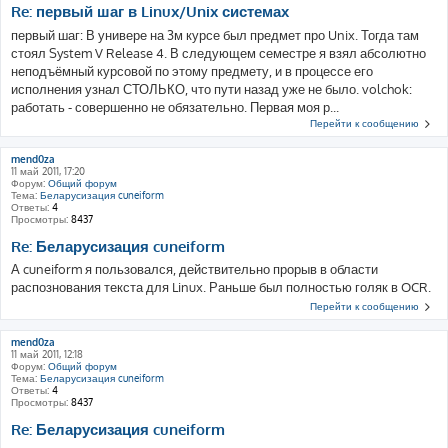
Re: первый шаг в Linux/Unix системах
первый шаг: В универе на 3м курсе был предмет про Unix. Тогда там
стоял System V Release 4. В следующем семестре я взял абсолютно
неподъёмный курсовой по этому предмету, и в процессе его
исполнения узнал СТОЛЬКО, что пути назад уже не было. volchok:
работать - совершенно не обязательно. Первая моя р...
Перейти к сообщению
mend0za
11 май 2011, 17:20
Форум:
Общий форум
Тема:
Беларусизация cuneiform
Ответы:
4
Просмотры:
8437
Re: Беларусизация cuneiform
А cuneiform я пользовался, действительно прорыв в области
распознования текста для Linux. Раньше был полностью голяк в OCR.
Перейти к сообщению
mend0za
11 май 2011, 12:18
Форум:
Общий форум
Тема:
Беларусизация cuneiform
Ответы:
4
Просмотры:
8437
Re: Беларусизация cuneiform