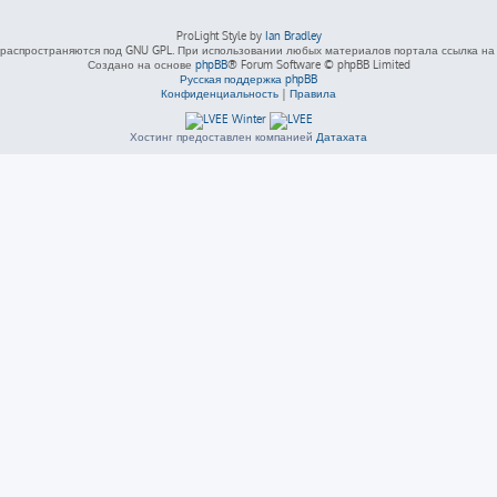
ProLight Style by
Ian Bradley
распространяются под GNU GPL. При использовании любых материалов портала ссылка на L
Создано на основе
phpBB
® Forum Software © phpBB Limited
Русская поддержка phpBB
Конфиденциальность
|
Правила
Хостинг предоставлен компанией
Датахата