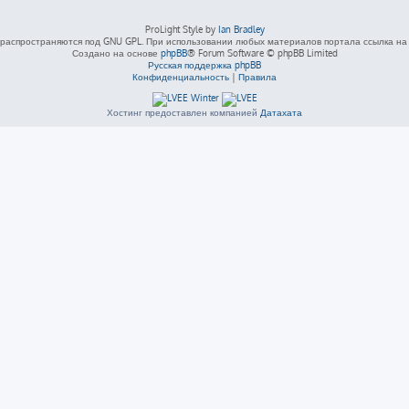
ProLight Style by
Ian Bradley
распространяются под GNU GPL. При использовании любых материалов портала ссылка на L
Создано на основе
phpBB
® Forum Software © phpBB Limited
Русская поддержка phpBB
Конфиденциальность
|
Правила
Хостинг предоставлен компанией
Датахата