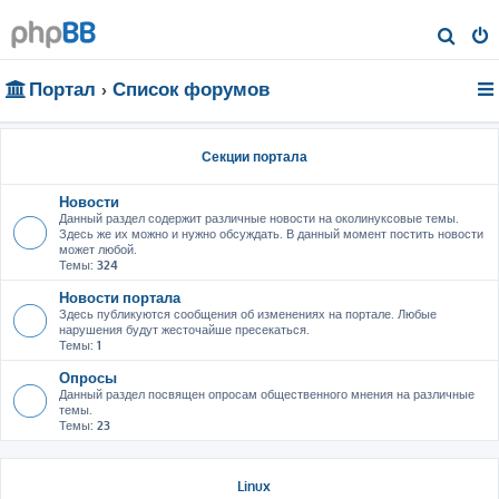
П
о
Портал
Список форумов
и
с
к
Секции портала
Новости
Данный раздел содержит различные новости на околинуксовые темы.
Здесь же их можно и нужно обсуждать. В данный момент постить новости
может любой.
Темы:
324
Новости портала
Здесь публикуются сообщения об изменениях на портале. Любые
нарушения будут жесточайше пресекаться.
Темы:
1
Опросы
Данный раздел посвящен опросам общественного мнения на различные
темы.
Темы:
23
Linux