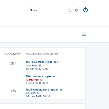
Поиск
Расширенный пои
СООБЩЕНИЯ
ПОСЛЕДНЕЕ СООБЩЕНИЕ
UserAndLINUX v14.08 (#30)
2194
П
ubuntolog
е
07 авг 2014, 22:00
р
е
Обновления портала
1
й
П
X-Stranger
т
е
15 июн 2020, 01:01
и
р
к
Re: Возвращаем в проекты
е
485
п
П
nix_user
й
о
е
07 фев 2012, 00:46
т
с
р
и
л
е
к
е
й
п