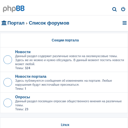
П
о
Портал
Список форумов
и
с
к
Секции портала
Новости
Данный раздел содержит различные новости на околинуксовые темы.
Здесь же их можно и нужно обсуждать. В данный момент постить новости
может любой.
Темы:
324
Новости портала
Здесь публикуются сообщения об изменениях на портале. Любые
нарушения будут жесточайше пресекаться.
Темы:
1
Опросы
Данный раздел посвящен опросам общественного мнения на различные
темы.
Темы:
23
Linux