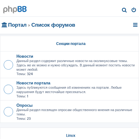
П
о
Портал
Список форумов
и
с
к
Секции портала
Новости
Данный раздел содержит различные новости на околинуксовые темы.
Здесь же их можно и нужно обсуждать. В данный момент постить новости
может любой.
Темы:
324
Новости портала
Здесь публикуются сообщения об изменениях на портале. Любые
нарушения будут жесточайше пресекаться.
Темы:
1
Опросы
Данный раздел посвящен опросам общественного мнения на различные
темы.
Темы:
23
Linux