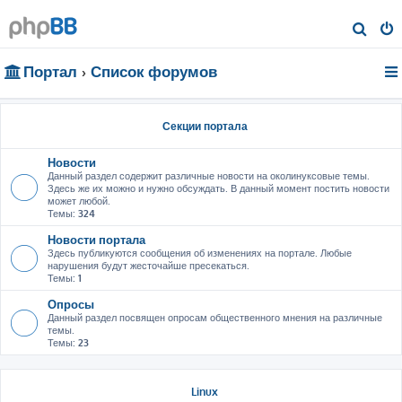
П
о
Портал
Список форумов
и
с
к
Секции портала
Новости
Данный раздел содержит различные новости на околинуксовые темы.
Здесь же их можно и нужно обсуждать. В данный момент постить новости
может любой.
Темы:
324
Новости портала
Здесь публикуются сообщения об изменениях на портале. Любые
нарушения будут жесточайше пресекаться.
Темы:
1
Опросы
Данный раздел посвящен опросам общественного мнения на различные
темы.
Темы:
23
Linux