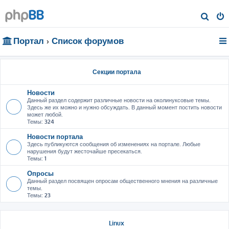
П
о
Портал
Список форумов
и
с
к
Секции портала
Новости
Данный раздел содержит различные новости на околинуксовые темы.
Здесь же их можно и нужно обсуждать. В данный момент постить новости
может любой.
Темы:
324
Новости портала
Здесь публикуются сообщения об изменениях на портале. Любые
нарушения будут жесточайше пресекаться.
Темы:
1
Опросы
Данный раздел посвящен опросам общественного мнения на различные
темы.
Темы:
23
Linux