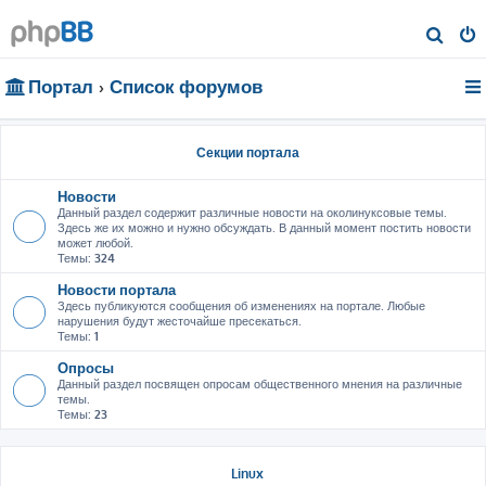
П
о
Портал
Список форумов
и
с
к
Секции портала
Новости
Данный раздел содержит различные новости на околинуксовые темы.
Здесь же их можно и нужно обсуждать. В данный момент постить новости
может любой.
Темы:
324
Новости портала
Здесь публикуются сообщения об изменениях на портале. Любые
нарушения будут жесточайше пресекаться.
Темы:
1
Опросы
Данный раздел посвящен опросам общественного мнения на различные
темы.
Темы:
23
Linux