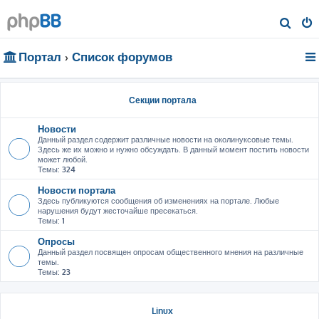
П
о
Портал
Список форумов
и
с
к
Секции портала
Новости
Данный раздел содержит различные новости на околинуксовые темы.
Здесь же их можно и нужно обсуждать. В данный момент постить новости
может любой.
Темы:
324
Новости портала
Здесь публикуются сообщения об изменениях на портале. Любые
нарушения будут жесточайше пресекаться.
Темы:
1
Опросы
Данный раздел посвящен опросам общественного мнения на различные
темы.
Темы:
23
Linux