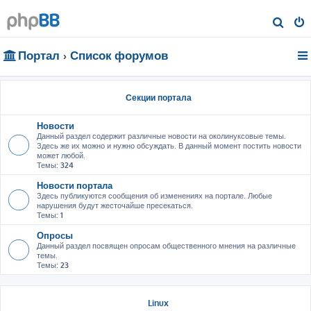
П
о
Портал
Список форумов
и
с
к
Секции портала
Новости
Данный раздел содержит различные новости на околинуксовые темы.
Здесь же их можно и нужно обсуждать. В данный момент постить новости
может любой.
Темы:
324
Новости портала
Здесь публикуются сообщения об изменениях на портале. Любые
нарушения будут жесточайше пресекаться.
Темы:
1
Опросы
Данный раздел посвящен опросам общественного мнения на различные
темы.
Темы:
23
Linux