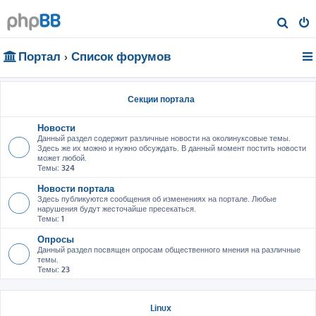
П
о
Портал
Список форумов
и
с
к
Секции портала
Новости
Данный раздел содержит различные новости на околинуксовые темы.
Здесь же их можно и нужно обсуждать. В данный момент постить новости
может любой.
Темы:
324
Новости портала
Здесь публикуются сообщения об изменениях на портале. Любые
нарушения будут жесточайше пресекаться.
Темы:
1
Опросы
Данный раздел посвящен опросам общественного мнения на различные
темы.
Темы:
23
Linux