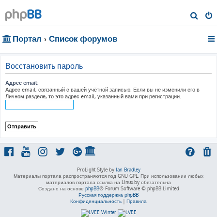
П
о
Портал
Список форумов
и
с
к
Восстановить пароль
Адрес email:
Адрес email, связанный с вашей учётной записью. Если вы не изменили его в
Личном разделе, то это адрес email, указанный вами при регистрации.
ProLight Style by
Ian Bradley
Материалы портала распространяются под GNU GPL. При использовании любых
материалов портала ссылка на Linux.by обязательна
Создано на основе
phpBB
® Forum Software © phpBB Limited
Русская поддержка phpBB
Конфиденциальность
|
Правила