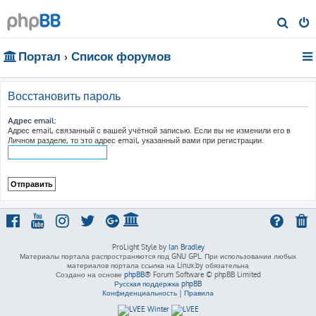
П
о
Портал
Список форумов
и
с
к
Восстановить пароль
Адрес email:
Адрес email, связанный с вашей учётной записью. Если вы не изменили его в
Личном разделе, то это адрес email, указанный вами при регистрации.
ProLight Style by
Ian Bradley
Материалы портала распространяются под GNU GPL. При использовании любых
материалов портала ссылка на Linux.by обязательна
Создано на основе
phpBB
® Forum Software © phpBB Limited
Русская поддержка phpBB
Конфиденциальность
|
Правила