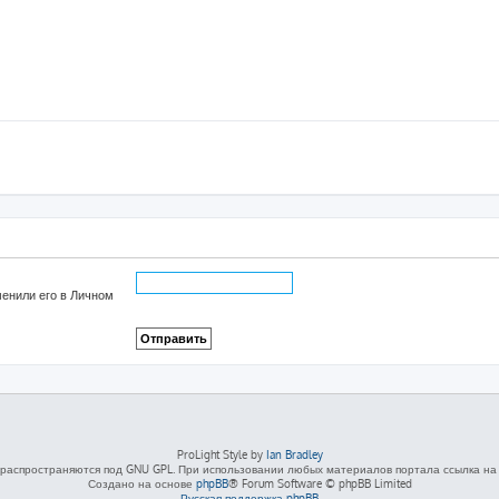
менили его в Личном
ProLight Style by
Ian Bradley
распространяются под GNU GPL. При использовании любых материалов портала ссылка на L
Создано на основе
phpBB
® Forum Software © phpBB Limited
Русская поддержка phpBB