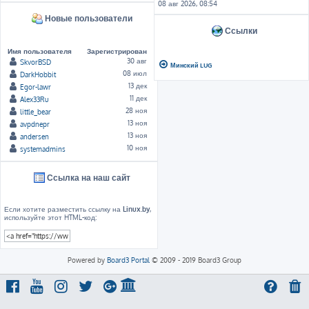
08 авг 2026, 08:54
Новые пользователи
Ссылки
Имя пользователя
Зарегистрирован
30 авг
SkvorBSD
Минский LUG
08 июл
DarkHobbit
13 дек
Egor-lawr
11 дек
Alex33Ru
28 ноя
little_bear
13 ноя
avpdnepr
13 ноя
andersen
10 ноя
systemadmins
Ссылка на наш сайт
Если хотите разместить ссылку на
Linux.by
,
используйте этот HTML-код:
Powered by
Board3 Portal
© 2009 - 2019 Board3 Group