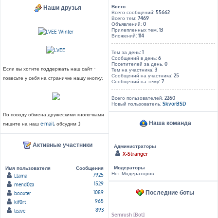
Всего
Наши друзья
Всего сообщений:
55662
Всего тем:
7469
Объявлений:
0
Прилепленных тем:
13
Вложений:
114
Тем за день:
1
Сообщений в день:
6
Посетителей за день:
0
Если вы хотите поддержать наш сайт -
Тем на участника:
3
Сообщений на участника:
25
повесьте у себя на страничке нашу кнопку:
Сообщений на тему:
7
Всего пользователей:
2260
Новый пользователь:
SkvorBSD
По поводу обмена дружескими кнопочками
Наша команда
пишите на наш
e-mail
, обсудим :)
Активные участники
Администраторы
X-Stranger
Модераторы
Имя пользователя
Сообщения
Нет Модераторов
7925
Llama
1529
mend0za
Последние боты
1089
booxter
965
kif0rt
893
leave
Semrush [Bot]