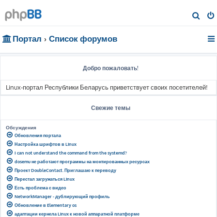
П
о
Портал
Список форумов
и
с
к
Добро пожаловать!
Linux-портал Республики Беларусь приветствует своих посетителей!
Свежие темы
Обсуждения
Обновления портала
Настройка шрифтов в Linux
I can not understand the command from the systemd?
dosemu не работают программы на монтированных ресурсах
Проект DoubleContact. Приглашаю к переводу
Перестал загружаться Linux
Есть проблема с видео
NetworkManager - дублирующий профиль
Обновление в Elementary os
адаптации кернела Linux к новой аппаратной платформе