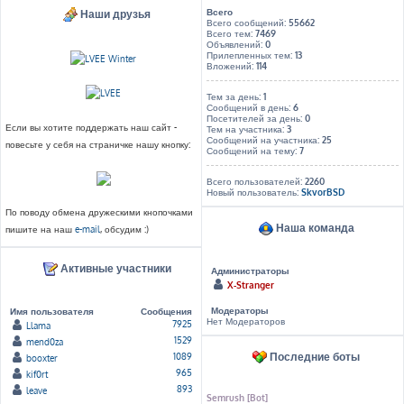
Всего
Наши друзья
Всего сообщений:
55662
Всего тем:
7469
Объявлений:
0
Прилепленных тем:
13
Вложений:
114
Тем за день:
1
Сообщений в день:
6
Посетителей за день:
0
Если вы хотите поддержать наш сайт -
Тем на участника:
3
Сообщений на участника:
25
повесьте у себя на страничке нашу кнопку:
Сообщений на тему:
7
Всего пользователей:
2260
Новый пользователь:
SkvorBSD
По поводу обмена дружескими кнопочками
Наша команда
пишите на наш
e-mail
, обсудим :)
Активные участники
Администраторы
X-Stranger
Модераторы
Имя пользователя
Сообщения
Нет Модераторов
7925
Llama
1529
mend0za
Последние боты
1089
booxter
965
kif0rt
893
leave
Semrush [Bot]