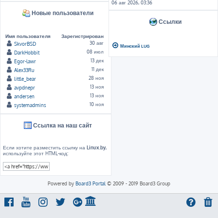
06 авг 2026, 03:36
Новые пользователи
Ссылки
Имя пользователя
Зарегистрирован
30 авг
SkvorBSD
Минский LUG
08 июл
DarkHobbit
13 дек
Egor-lawr
11 дек
Alex33Ru
28 ноя
little_bear
13 ноя
avpdnepr
13 ноя
andersen
10 ноя
systemadmins
Ссылка на наш сайт
Если хотите разместить ссылку на
Linux.by
,
используйте этот HTML-код:
Powered by
Board3 Portal
© 2009 - 2019 Board3 Group