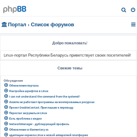
П
о
Портал
Список форумов
и
с
к
Добро пожаловать!
Linux-портал Республики Беларусь приветствует своих посетителей!
Свежие темы
Обсуждения
Обновления портала
Настройка шрифтов в Linux
I can not understand the command from the systemd?
dosemu не работают программы на монтированных ресурсах
Проект DoubleContact. Приглашаю к переводу
Перестал загружаться Linux
Есть проблема с видео
NetworkManager - дублирующий профиль
Обновление в Elementary os
адаптации кернела Linux к новой аппаратной платформе