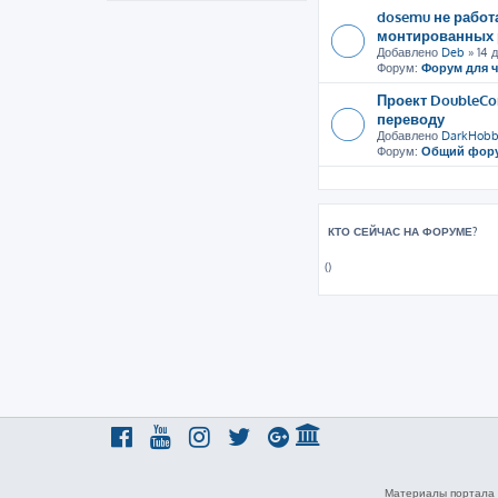
dosemu не рабо
монтированных 
Добавлено
Deb
» 14 д
Форум:
Форум для 
Проект DoubleCo
переводу
Добавлено
DarkHobb
Форум:
Общий фор
КТО СЕЙЧАС НА ФОРУМЕ?
()
Материалы портала 