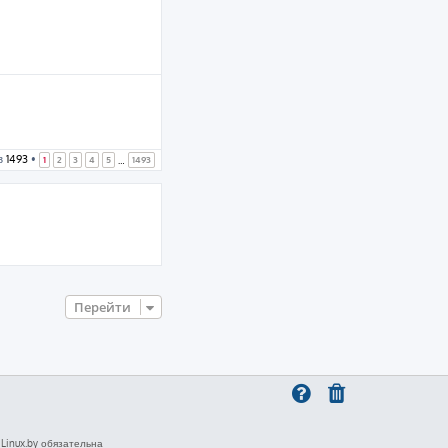
з
1493
•
1
2
3
4
5
1493
…
Перейти
inux.by обязательна