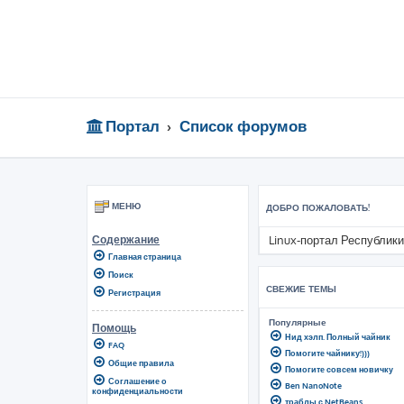
Портал
Список форумов
МЕНЮ
ДОБРО ПОЖАЛОВАТЬ!
Linux-портал Республики
Содержание
Главная страница
Поиск
СВЕЖИЕ ТЕМЫ
Регистрация
Популярные
Помощь
Нид хэлп. Полный чайник
FAQ
Помогите чайнику!)))
Общие правила
Помогите совсем новичку
Соглашение о
Ben NanoNote
конфиденциальности
траблы с NetBeans