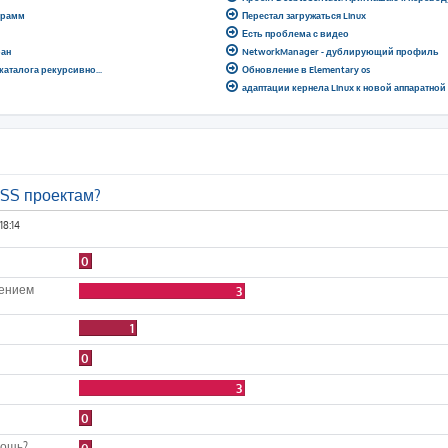
грамм
Перестал загружаться Linux
Есть проблема с видео
ран
NetworkManager - дублирующий профиль
 каталога рекурсивно...
Обновление в Elementary os
адаптации кернела Linux к новой аппаратно
OSS проектам?
18:14
0
лением
3
1
0
3
0
мощь?