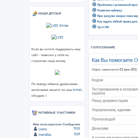
Проблема с установкой про
Разметка чайнику
НАШИ ДРУЗЬЯ
При загрузке линукс темн эк
Как задать default права для
3g от life
ГОЛОСОВАНИЕ
Если вы хотите поддержать наш
сайт - повесьте у себя на
Как Вы помогаете 
страничке нашу кнопку:
Опрос закончился 03 фев 2012, 
Кодом
По поводу обмена дружескими
Тестированием и исправ
кнопочками пишите на наш
e-mail
,
ошибок
обсудим :)
Пишу документацию
Управлением, идеями
АКТИВНЫЕ УЧАСТНИКИ
Пропагандой
Имя пользователя
Сообщения
Деньгами
7925
Llama
1529
mend0za
А разве им нужна моя по