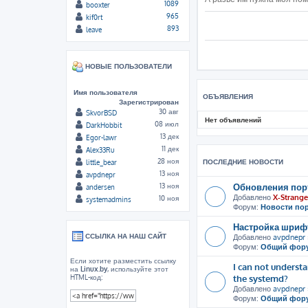
1089
booxter
965
kif0rt
893
leave
НОВЫЕ ПОЛЬЗОВАТЕЛИ
Имя пользователя
ОБЪЯВЛЕНИЯ
Зарегистрирован
30 авг
SkvorBSD
Нет объявлений
08 июл
DarkHobbit
13 дек
Egor-lawr
11 дек
Alex33Ru
28 ноя
ПОСЛЕДНИЕ НОВОСТИ
little_bear
13 ноя
avpdnepr
Обновления пор
13 ноя
andersen
Добавлено
X-Strange
10 ноя
systemadmins
Форум:
Новости по
Настройка шрифт
ССЫЛКА НА НАШ САЙТ
Добавлено
avpdnepr
Форум:
Общий фор
Если хотите разместить ссылку
I can not unders
на
Linux.by
, используйте этот
the systemd?
HTML-код:
Добавлено
avpdnepr
Форум:
Общий фор