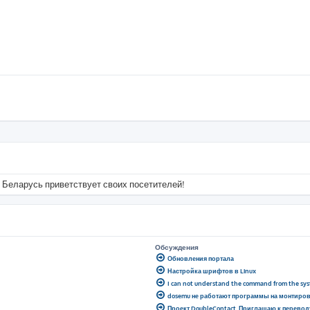
 Беларусь приветствует своих посетителей!
Обсуждения
Обновления портала
Настройка шрифтов в Linux
I can not understand the command from the sy
dosemu не работают программы на монтиро
Проект DoubleContact. Приглашаю к перевод