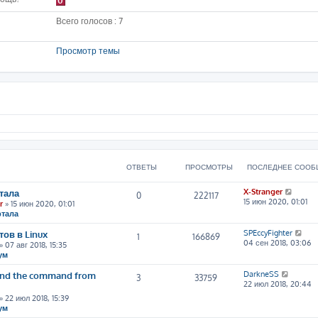
0
Всего голосов : 7
Просмотр темы
ОТВЕТЫ
ПРОСМОТРЫ
ПОСЛЕДНЕЕ СООБ
П
тала
X-Stranger
0
222117
е
15 июн 2020, 01:01
r
» 15 июн 2020, 01:01
р
ртала
е
й
П
ов в Linux
SPEccyFighter
1
166869
т
е
04 сен 2018, 03:06
» 07 авг 2018, 15:35
и
р
ум
к
е
п
й
П
tand the command from
DarkneSS
3
33759
о
т
е
22 июл 2018, 20:44
с
и
р
» 22 июл 2018, 15:39
л
к
е
ум
е
п
й