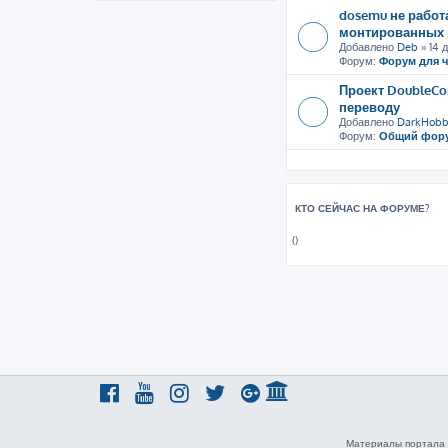
dosemu не рабо
монтированных 
Добавлено
Deb
» 14 д
Форум:
Форум для 
Проект DoubleCo
переводу
Добавлено
DarkHobb
Форум:
Общий фор
КТО СЕЙЧАС НА ФОРУМЕ?
()
Материалы портала 