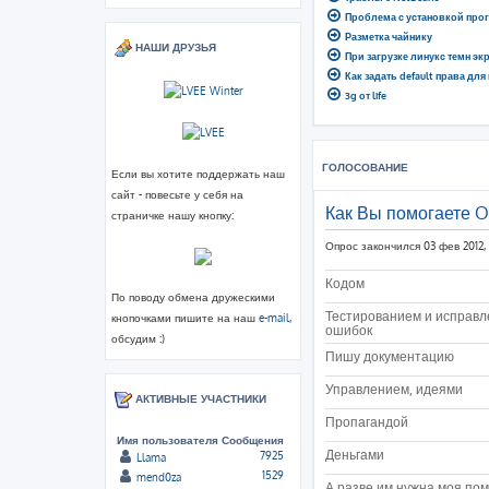
Проблема с установкой про
Разметка чайнику
НАШИ ДРУЗЬЯ
При загрузке линукс темн эк
Как задать default права для
3g от life
ГОЛОСОВАНИЕ
Если вы хотите поддержать наш
сайт - повесьте у себя на
Как Вы помогаете 
страничке нашу кнопку:
Опрос закончился 03 фев 2012, 
Кодом
По поводу обмена дружескими
Тестированием и исправ
кнопочками пишите на наш
e-mail
,
ошибок
обсудим :)
Пишу документацию
Управлением, идеями
АКТИВНЫЕ УЧАСТНИКИ
Пропагандой
Имя пользователя
Сообщения
Деньгами
7925
Llama
1529
mend0za
А разве им нужна моя по