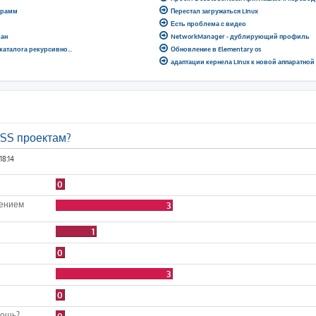
грамм
Перестал загружаться Linux
Есть проблема с видео
ран
NetworkManager - дублирующий профиль
 каталога рекурсивно...
Обновление в Elementary os
адаптации кернела Linux к новой аппаратно
OSS проектам?
18:14
0
лением
3
1
0
3
0
мощь?