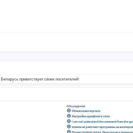
 Беларусь приветствует своих посетителей!
Обсуждения
Обновления портала
Настройка шрифтов в Linux
I can not understand the command from the sy
dosemu не работают программы на монтиро
Проект DoubleContact. Приглашаю к перевод