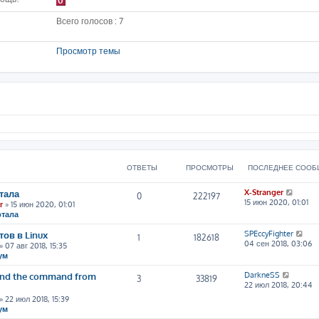
0
Всего голосов : 7
Просмотр темы
ОТВЕТЫ
ПРОСМОТРЫ
ПОСЛЕДНЕЕ СООБ
П
тала
X-Stranger
0
222197
е
15 июн 2020, 01:01
r
» 15 июн 2020, 01:01
р
ртала
е
й
П
ов в Linux
SPEccyFighter
1
182618
т
е
04 сен 2018, 03:06
» 07 авг 2018, 15:35
и
р
ум
к
е
п
й
П
tand the command from
DarkneSS
3
33819
о
т
е
22 июл 2018, 20:44
с
и
р
» 22 июл 2018, 15:39
л
к
е
ум
е
п
й