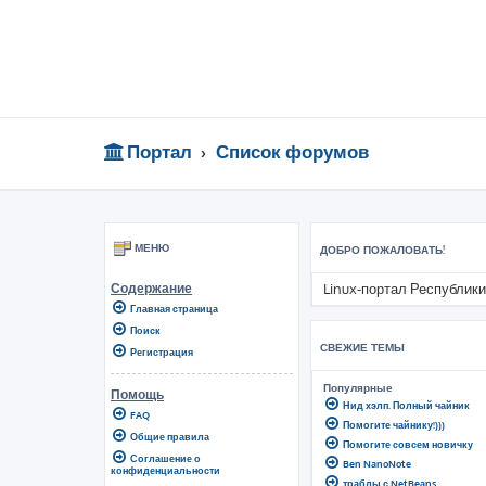
Портал
Список форумов
МЕНЮ
ДОБРО ПОЖАЛОВАТЬ!
Linux-портал Республики
Содержание
Главная страница
Поиск
СВЕЖИЕ ТЕМЫ
Регистрация
Популярные
Помощь
Нид хэлп. Полный чайник
FAQ
Помогите чайнику!)))
Общие правила
Помогите совсем новичку
Соглашение о
Ben NanoNote
конфиденциальности
траблы с NetBeans