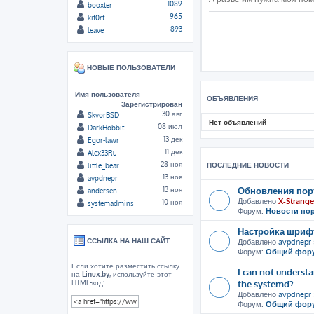
1089
booxter
965
kif0rt
893
leave
НОВЫЕ ПОЛЬЗОВАТЕЛИ
Имя пользователя
ОБЪЯВЛЕНИЯ
Зарегистрирован
30 авг
SkvorBSD
Нет объявлений
08 июл
DarkHobbit
13 дек
Egor-lawr
11 дек
Alex33Ru
28 ноя
ПОСЛЕДНИЕ НОВОСТИ
little_bear
13 ноя
avpdnepr
Обновления пор
13 ноя
andersen
Добавлено
X-Strange
10 ноя
systemadmins
Форум:
Новости по
Настройка шрифт
ССЫЛКА НА НАШ САЙТ
Добавлено
avpdnepr
Форум:
Общий фор
Если хотите разместить ссылку
I can not unders
на
Linux.by
, используйте этот
the systemd?
HTML-код:
Добавлено
avpdnepr
Форум:
Общий фор