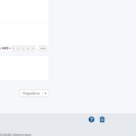
з
1493
•
1
2
3
4
5
1493
…
Перейти
inux.by обязательна